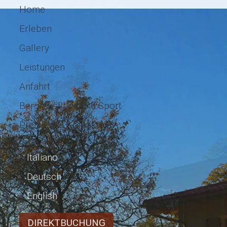
Home
Erleben
Gallery
Leistungen
Anfahrt
Berg Ausflüge und Sport
Preise und Kontakte
Sprache
Italiano
Deutsch
English
DIREKTBUCHUNG