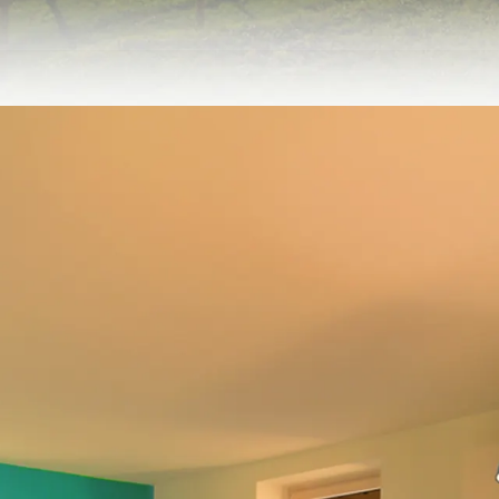
Ferienhaus auf dem Berg vom Maicesine am Gardasee
 ein einzagartiges Erleb
ht in die Natur, erreichbar mit einem 4x4, oder