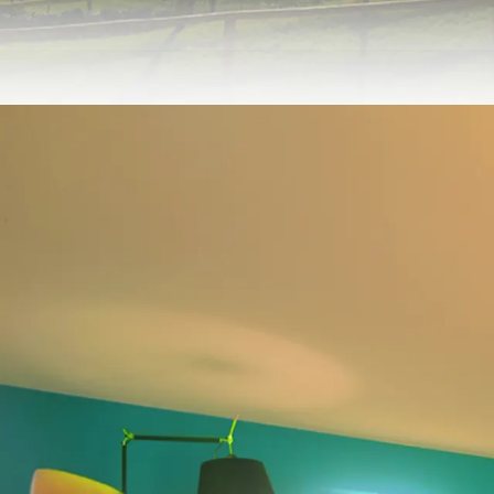
Das wird
Ein Haus völlig eingetauc
GALLERY