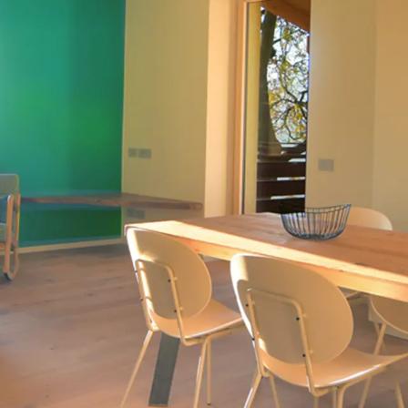
in aussergewöhnlicher Aufenthal
kzug aus dem chaotischen Leben,
einvolliges Eintau
cht so weit weg von der Hauptstrasse, aber etwa 10
Malcesine entfernt.