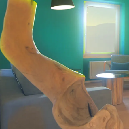
LEISTUNGEN
ANFAHRT
E
Ein volliger Rüc
Das Haus liegt auf halber Höhe des Berges, ni